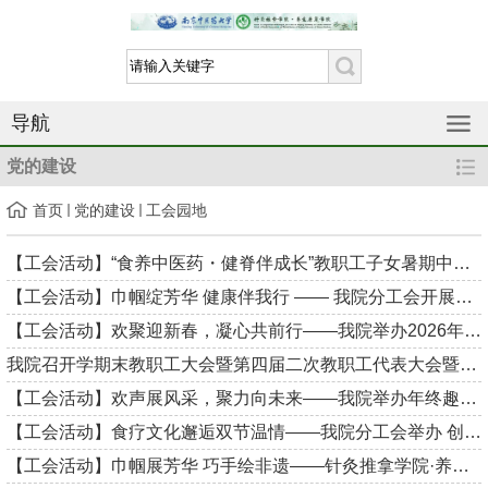
导航
党的建设
首页
党的建设
工会园地
【工会活动】“食养中医药・健脊伴成长”教职工子女暑期中医药文...
【工会活动】巾帼绽芳华 健康伴我行 —— 我院分工会开展三八妇女...
【工会活动】欢聚迎新春，凝心共前行——我院举办2026年迎新春团聚...
我院召开学期末教职工大会暨第四届二次教职工代表大会暨工会会员...
【工会活动】欢声展风采，聚力向未来——我院举办年终趣味运动游园...
【工会活动】食疗文化邂逅双节温情——我院分工会举办 创意手工康...
【工会活动】巾帼展芳华 巧手绘非遗——针灸推拿学院·养生康复学院...