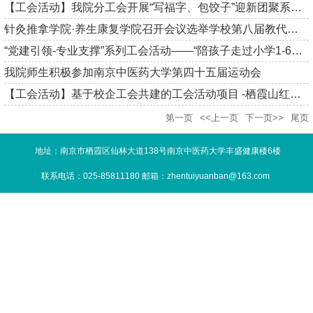
【工会活动】我院分工会开展“写福字、包饺子”迎新团聚系列活动
针灸推拿学院·养生康复学院召开会议选举学校第八届教代会暨第十...
“党建引领-专业支撑”系列工会活动——“陪孩子走过小学1-6年级”...
我院师生积极参加南京中医药大学第四十五届运动会
【工会活动】基于校企工会共建的工会活动项目 -栖霞山红枫行
第一页
<<上一页
下一页>>
尾页
地址：南京市栖霞区仙林大道138号南京中医药大学丰盛健康楼6楼
联系电话：025-85811180 邮箱：zhentuiyuanban@163.com