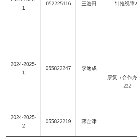
052225116
王浩田
针推视障
25
1
202
4
-202
5
-
055822247
李逸成
1
康复（合作办
222
202
4
-202
5
-
055822219
蒋金津
2