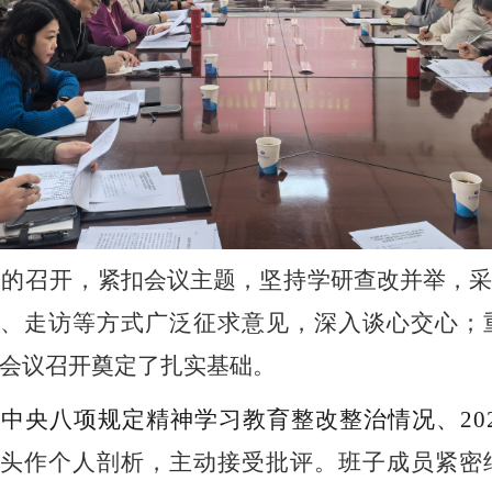
会的召开
，
紧扣
会议
主题，
坚持
学研查改并举
，
、走访等方式广泛征
求意见，深入谈心交心；
会议召开奠定了扎实基础。
彻中央八项规定精神学习教育整改整治情况、
20
头作个人剖析，主动接受批评。班子成员紧密