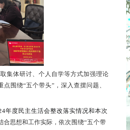
采取集体研讨、个人自学等方式加强理论
重点围绕
“
五
个带头
”，深入查摆问题、
2
4
年度民主生活会整改落实情况和本次
结合思想和工作实际，
依次
围绕
“
五
个带