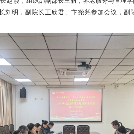
长赵霞
，
组织部副部长王丽，养老服务与管理学
长刘明
，
副院长王欣君、卞尧尧参加会议，副