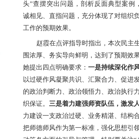
头
”查摆突出问题
，
剖析反面典型案例
诚相见、直指问题，充分体现了对组织
工作的预期效果。
赵霞在点评指导时
指出
，本次民主
围浓厚、务实导向鲜明，达到了预期效
她
提出四点
明确
要求：
一是持续深化作
以过硬作风凝聚共识、汇聚合力、促进
的政治判断力、政治领悟力、政治执行
织保证
。
三是着力建强师资队伍，激发
力建设一支
政治过硬
、业务精湛、结构
把师德师风作为第一标准，强化思想引