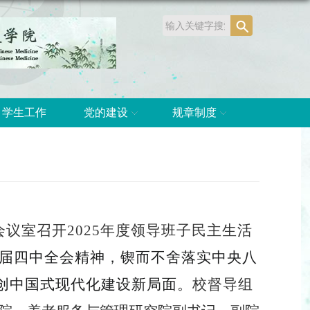
学生工作
党的建设
规章制度
会议室召开
202
5
年度
领导班子
民主生活
届四中全会精神，锲而不舍落实中央八
创中国式现代化建设新局面。
校
督导组