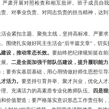
，严肃开展对照检查和相互批评。
班子成员
自我
负责、对事业负责、对同志负责的担当精神，达到
生活会紧扣主题、聚焦主线，坚持高标准、严要求
果。
围绕
扎实做好民主生活会
“后半篇文章”，切
风建设，推动常态长效。
要始终把纪律规矩挺在前
发展。
二是全面加强干部队伍建设，提升履职能力
力
；
要夯实基层基础，用心用情做好师生思想引导
人才活力。
要坚持引育并举、聚才兴业，优化人才
合理、充满活力的高素质专业化教师队伍
。
四是狠
领和价值塑造；要严格落实意识形态工作责任制，