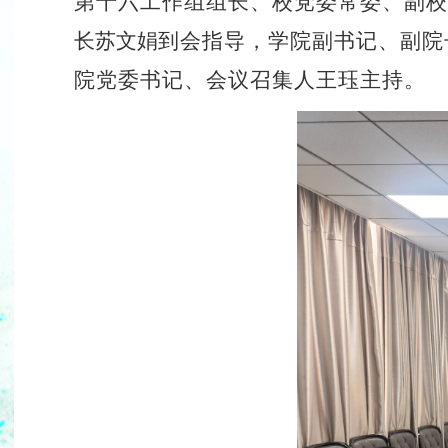
第十
六
工作组组长、校党委常委、副校
长苏文娟
到会指导
，
学
院
副书记、副院
院
党委书记
、会议召集人
王珏主持。