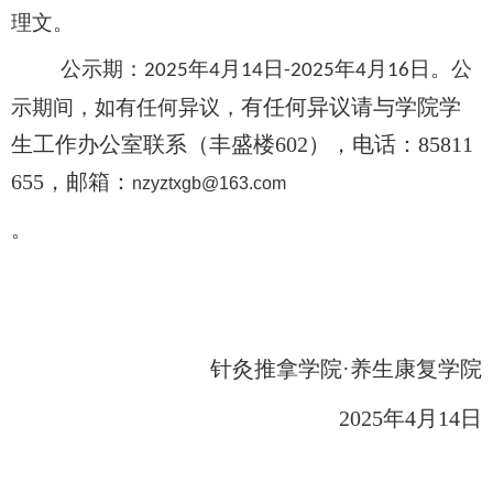
理文。
公示期：
年
月
日
年
月
日。公
2025
4
14
-2025
4
16
有任何异议请与学院学
示期间，如有任何异议，
生工作办公室联系（丰盛楼
602
），电话：
85811
655
，邮箱：
nzyztxgb@163.com
。
针灸推拿学院·养生康复学院
2025
年
4
月
14
日