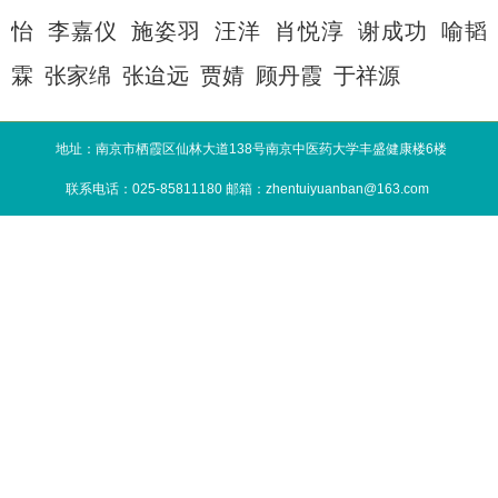
怡 李嘉仪 施姿羽 汪洋 肖悦淳 谢成功 喻韬
霖 张家绵 张迨远 贾婧 顾丹霞 于祥源
地址：南京市栖霞区仙林大道138号南京中医药大学丰盛健康楼6楼
联系电话：025-85811180 邮箱：zhentuiyuanban@163.com